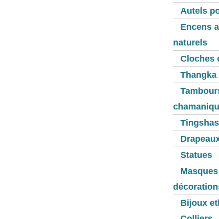
Autels po
Encens a
naturels
Cloches 
Thangka
Tambour
chamaniqu
Tingshas
Drapeaux
Statues
Masques 
décoration
Bijoux e
Colliers