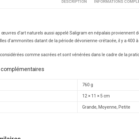
DESCRIPTION
INFORMATIONS COMPL
uvres d’art naturels aussi appelé Saligram en népalais proviennent de la 
illes d’ammonites datant de la période dévonienne-crétacée, il y a 400 à
 considérées comme sacrées et sont vénérées dans le cadre de la prati
s complémentaires
760 g
12 × 11 × 5 cm
Grande, Moyenne, Petite