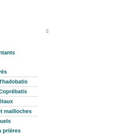
ue
ntants
vés
Thadobatis
Coprébatis
étaux
et mailloches
tuels
 prières