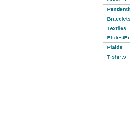
Pendenti
Bracelet
Textiles
Etoles/E
Plaids
T-shirts
Mon c