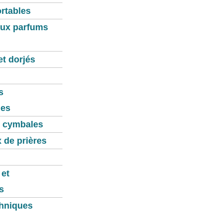
rtables
ux parfums
et dorjés
s
es
 cymbales
 de prières
et
s
thniques