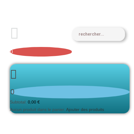
0
0
Subtotal:
0,00
€
Aucun produit dans le panier.
Ajouter des produits