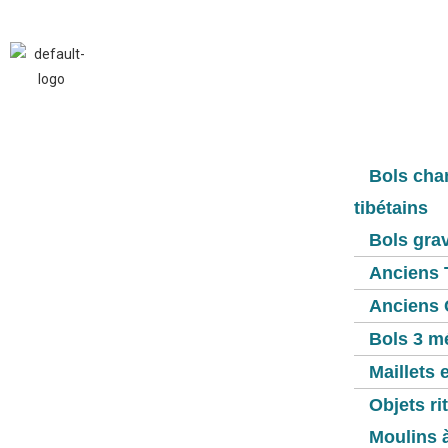
Boutiq
Bols cha
tibétains
Bols gra
Anciens 
Anciens 
Bols 3 m
Maillets 
Objets ri
Moulins à