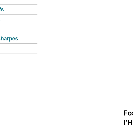
fs
s
charpes
ompte
Fo
l’