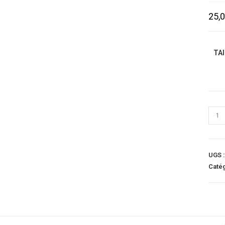
25,
TA
UGS 
Caté