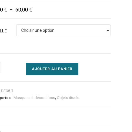
00
€
–
60,00
€
ILLE
AJOUTER AU PANIER
:
DEC5-7
gories :
Masques et décorations
,
Objets rituels