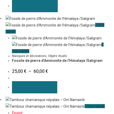
AJOUTER AU PANIER
Vue
rapide
Vue rapide
Masques et décorations
,
Objets rituels
Fossile de pierre d’Ammonite de l’Himalaya /Saligram
25,00
€
–
60,00
€
CHOIX DES OPTIONS
Vue rapide
Épuisé