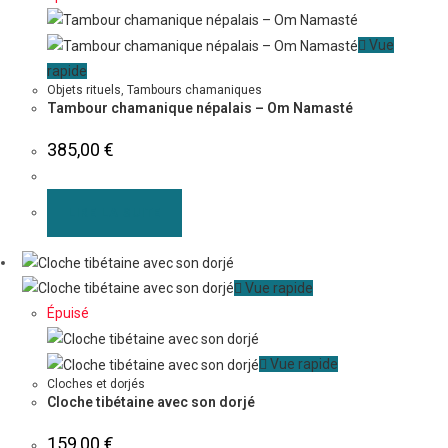
Vue
rapide
Objets rituels
,
Tambours chamaniques
Tambour chamanique népalais – Om Namasté
385,00
€
LIRE LA SUITE
Vue rapide
Épuisé
Vue rapide
Cloches et dorjés
Cloche tibétaine avec son dorjé
159,00
€