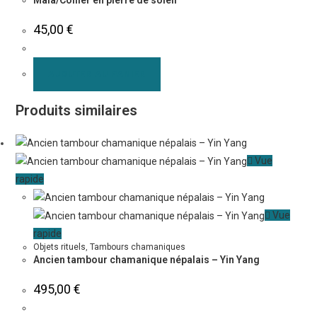
Mala/Collier en pierre de soleil
45,00
€
AJOUTER AU PANIER
Produits similaires
Vue
rapide
Vue
rapide
Objets rituels
,
Tambours chamaniques
Ancien tambour chamanique népalais – Yin Yang
495,00
€